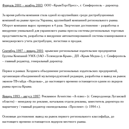
Февраль 2001 – ноябрь 2003
: ООО «КрымТоргПресс», г. Симферополь – директор.
За время работы компания стала одной из крупнейших среди дистрибуционных
компаний на рынке прессы Украины, крупнейшей компанией регионального рынка.
Оборот компании вырос примерно в 4 раза. Творческие достижения – разработка и
внедрение уникальной для украинского рынка прессы системы региональных торговых
представительств, разработка и внедрение автоматизированной системы планирования и
менеджерского учета дистрибуции, логистики и продаж.
Сентябрь 1997 – январь 2001
: крымские региональные издательские предприятия
Группы Компаний УМХ (ЗАО «Теленеделя-Крым», ДП «Крым Медиа»), г. Симферополь
– главный редактор, генеральный директор.
Первое в рамках Холдинга объединение региональных издательских предприятий,
организация объединенной мультипродуктовой редакции, разработка и вывод на рынок
эконом-ТВ-гайда «Неделька», до настоящего времени остающегося одним из лидеров
рынка прессы Крыма.
Январь 1993 – август 1997
: Рекламное Агентство «А-плюс» (г. Северодонецк Луганской
области) – менеджер по рекламе, начальник отдела рекламы, заместитель директора по
маркетингу / главный редактор еженедельника «Проспект» (с 1994 г.).
Основные достижения: вывод на рынок первого регионального классифайда, до
настоящего времени остающегося лидером местного рынка.