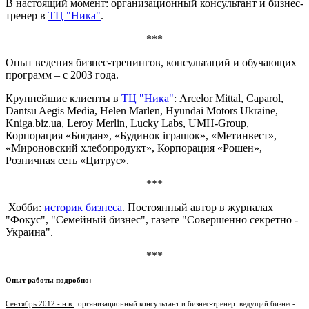
В настоящий момент: организационный консультант и бизнес-
тренер в
ТЦ "Ника"
.
***
Опыт ведения бизнес-тренингов, консультаций и обучающих
программ – с 2003 года.
Крупнейшие клиенты в
ТЦ "Ника"
: Arcelor Mittal, Caparol,
Dantsu Aegis Media, Helen Marlen, Hyundai Motors Ukraine,
Kniga.biz.ua, Leroy Merlin, Lucky Labs, UMH-Group,
Корпорация «Богдан», «Будинок іграшок», «Метинвест»,
«Мироновский хлебопродукт», Корпорация «Рошен»,
Розничная сеть «Цитрус».
***
Хобби:
историк бизнеса
. Постоянный автор в журналах
"Фокус", "Семейный бизнес", газете "Совершенно секретно -
Украина".
***
Опыт работы подробно:
Сентябрь 2012 - н.в.
: организационный консультант и бизнес-тренер: ведущий бизнес-