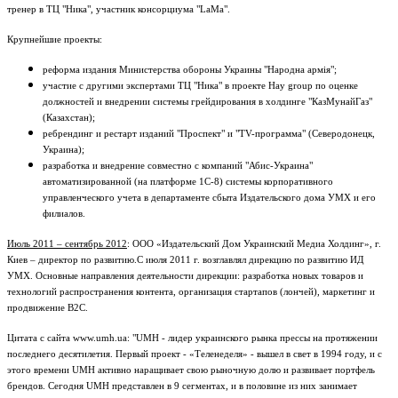
тренер в ТЦ "Ника", участник консорциума "LaMa".
Крупнейшие проекты:
реформа издания Министерства обороны Украины "Народна армія";
участие с другими экспертами ТЦ "Ника" в проекте Hay group по оценке
должностей и внедрении системы грейдирования в холдинге "КазМунайГаз"
(Казахстан);
ребрендинг и рестарт изданий "Проспект" и "TV-программа" (Северодонецк,
Украина);
разработка и внедрение совместно с компаний "Абис-Украина"
автоматизированной (на платформе 1С-8) системы корпоративного
управленческого учета в департаменте сбыта Издательского дома УМХ и его
филиалов.
Июль 2011 – сентябрь 2012
: ООО «Издательский Дом Украинский Медиа Холдинг», г.
Киев – директор по развитию.С июля 2011 г. возглавлял дирекцию по развитию ИД
УМХ. Основные направления деятельности дирекции: разработка новых товаров и
технологий распространения контента, организация стартапов (лончей), маркетинг и
продвижение B2C.
Цитата с сайта www.umh.ua: "UMH - лидер украинского рынка прессы на протяжении
последнего десятилетия. Первый проект - «Теленеделя» - вышел в свет в 1994 году, и с
этого времени UMH активно наращивает свою рыночную долю и развивает портфель
брендов. Сегодня UMH представлен в 9 сегментах, и в половине из них занимает