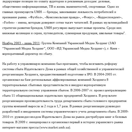
лидирующие позиции по охвату аудитории и рекламным доходам: деловые,
общественно-информационные, ТВ и жизнь знаменитостей, спортивные. Одно из
главных преимуществ UMH — бренды, завоевавшие лояльность потребителей и
признание рынка. «Футбол», «Комсомольская правда», «Фокус», «Корреспондент»,
«Forbes» - имена, которым доверяют сотни тысяч читателей. В рамках мультимедийной
стратегии развития брендов, UMH регулярно выпускает новые проекты. Среди них
книжные коллекции и серии, путеводители, сувенирная продукция, школьные товары".
Ноябрь 2003 – июнь 2011
: Группа Компаний Украинский Медиа Холдинг (ЗАО
“Украинский Медиа Холдинг”, ООО «ИД Украинский Медиа Холдинг»), г. Киев –
корпоративный директор по сбыту.
На работу в управляющую компанию был приглашен, чтобы возглавить реформу
системы сбыта Издательского Дома в рамках общей хозяйственной и управленческой
реорганизации Холдинга, предшествовавшей подготовке к IPO. В 2004-2005 гг.
организовал на базе региональных аффилированных компаний Холдинга 8
территориальных сбытовых представительств и внедрил корпоративную
территориальную систему управления сбытом. В 2006-2007 гг. провел централизацию
сбыта 11 общенациональных издательских предприятий Холдинга. В результате
реорганизации производительность труда департамента сбыта головного предприятия
группы компаний выросла за 2 года в 1,7 раза. В рамках реорганизации руководил
разработкой и внедрением системы управленческого учета департамента сбыта. В 2009-
2010 гг. руководил входом Издательского Дома на рынок дистрибуции книг и беловых
товаров. В 2009 г. инициировал и организовал первый в истории украинского рынка
интернет-магазин прессы (www.market.umh.ua).