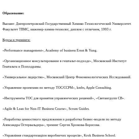
Образование:
Высшее: Днепропетровский Государственный Химико-Технологический Университет.
Факультет ТВМС, инженер-химик-технолог, диплом с отличием, 1993 г.
Курсы и тренинги:
«Performance management», Academy of business Ernst & Yung.
«Организационное консультирование в гештальт-подходе», Московский Институт
Гештальта и Психодрамы.
«Универсальное лидерство», Московский Центр Феноменологических Исследований.
«Управление проектами по методу ТОС/CCPM», kmbs, Apple Consulting.
«Инструменты ТОС для принятия управленческих решений», «Светангрупп СВ».
«Agile & Lean for Non-IT Business Course», Scrum Guides.
«Разработка ценностного предложения и разработка бизнес-модели по методу
Александра Остервальдера», тренинг Сергея Хромова-Борисова.
«Управління стандартизацією виробничих процесів», Krok Business School.