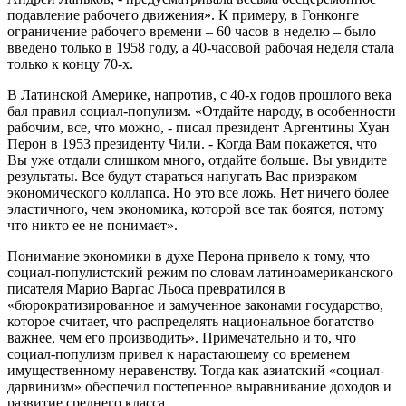
подавление рабочего движения». К примеру, в Гонконге
ограничение рабочего времени – 60 часов в неделю – было
введено только в 1958 году, а 40-часовой рабочая неделя стала
только к концу 70-х.
В Латинской Америке, напротив, с 40-х годов прошлого века
бал правил социал-популизм. «Отдайте народу, в особенности
рабочим, все, что можно, - писал президент Аргентины Хуан
Перон в 1953 президенту Чили. - Когда Вам покажется, что
Вы уже отдали слишком много, отдайте больше. Вы увидите
результаты. Все будут стараться напугать Вас призраком
экономического коллапса. Но это все ложь. Нет ничего более
эластичного, чем экономика, которой все так боятся, потому
что никто ее не понимает».
Понимание экономики в духе Перона привело к тому, что
социал-популистский режим по словам латиноамериканского
писателя Марио Варгас Льоса превратился в
«бюрократизированное и замученное законами государство,
которое считает, что распределять национальное богатство
важнее, чем его производить». Примечательно и то, что
социал-популизм привел к нарастающему со временем
имущественному неравенству. Тогда как азиатский «социал-
дарвинизм» обеспечил постепенное выравнивание доходов и
развитие среднего класса.