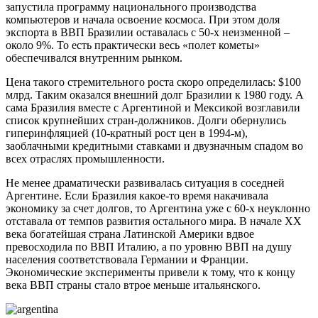
запустила программу национального производства
компьютеров и начала освоение космоса. При этом доля
экспорта в ВВП Бразилии оставалась с 50-х неизменной –
около 9%. То есть практически весь «полет кометы»
обеспечивался внутренним рынком.
Цена такого стремительного роста скоро определилась: $100
млрд. Таким оказался внешний долг Бразилии к 1980 году. А
сама Бразилия вместе с Аргентиной и Мексикой возглавили
список крупнейших стран-должников. Долги обернулись
гиперинфляцией (10-кратный рост цен в 1994-м),
заоблачными кредитными ставками и двузначным спадом во
всех отраслях промышленности.
Не менее драматически развивалась ситуация в соседней
Аргентине. Если Бразилия какое-то время накачивала
экономику за счет долгов, то Аргентина уже с 60-х неуклонно
отставала от темпов развития остального мира. В начале ХХ
века богатейшая страна Латинской Америки вдвое
превосходила по ВВП Италию, а по уровню ВВП на душу
населения соответствовала Германии и Франции.
Экономические эксперименты привели к тому, что к концу
века ВВП страны стало втрое меньше итальянского.