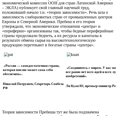
экономической комиссии ООН для стран Латинской Америки
– ЭКЛА) публикует свой главный научный труд,
положивший начало т.н. «теории зависимости». Речь шла о
зависимость слаборазвитых стран от промышленных центров
Европы и Северной Америки. Пребиш и его теория
утверждали, что экономические отношения «центра» и
«периферии» организованы так, чтобы бедные периферийные
страны продолжали беднеть, а их ресурсы и капиталы в
результате обмена сырья на высокотехнологическую
продукцию перетекают в богатые страны «центра».
«Россия — самодостаточная страна,
«Соединитесь с миром. У вас мог
которая вполне может сама себя
все равно нет всех идей и всех л
обеспечить».
изобретений».
Николай Патрушев, Секретарь Совбеза
Ли Куан Ю, премьер-министр Рес
РФ
Теория зависимости Пребиша тут же была подхвачена