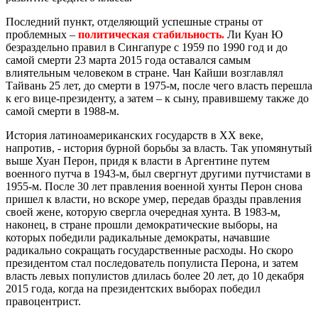
Последний пункт, отделяющий успешные страны от
проблемных –
политическая стабильность.
Ли Куан Ю
безраздельно правил в Сингапуре с 1959 по 1990 год и до
самой смерти 23 марта 2015 года оставался самым
влиятельным человеком в стране. Чан Кайши возглавлял
Тайвань 25 лет, до смерти в 1975-м, после чего власть перешла
к его вице-президенту, а затем – к сыну, правившему также до
самой смерти в 1988-м.
История латиноамериканских государств в ХХ веке,
напротив, - история бурной борьбы за власть. Так упомянутый
выше Хуан Перон, придя к власти в Аргентине путем
военного путча в 1943-м, был свергнут другими путчистами в
1955-м. После 30 лет правления военной хунты Перон снова
пришел к власти, но вскоре умер, передав бразды правления
своей жене, которую свергла очередная хунта. В 1983-м,
наконец, в стране прошли демократические выборы, на
которых победили радикальные демократы, начавшие
радикально сокращать государственные расходы. Но скоро
президентом стал последователь популиста Перона, и затем
власть левых популистов длилась более 20 лет, до 10 декабря
2015 года, когда на президентских выборах победил
правоцентрист.