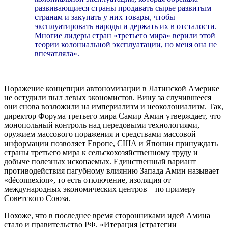
развивающиеся страны продавать сырье развитым
странам и закупать у них товары, чтобы
эксплуатировать народы и держать их в отсталости.
Многие лидеры стран «третьего мира» верили этой
теории колониальной эксплуатации, но меня она не
впечатляла».
Поражение концепции автономизации в Латинской Америке
не остудили пыл левых экономистов. Вину за случившееся
они снова возложили на империализм и неоколониализм. Так,
директор Форума третьего мира Самир Амин утверждает, что
монопольный контроль над передовыми технологиями,
оружием массового поражения и средствами массовой
информации позволяет Европе, США и Японии принуждать
страны третьего мира к сельскохозяйственному труду и
добыче полезных ископаемых. Единственный вариант
противодействия пагубному влиянию Запада Амин называет
«déconnexion», то есть отключение, изоляция от
международных экономических центров – по примеру
Советского Союза.
Похоже, что в последнее время сторонниками идей Амина
стало и правительство РФ. «Итерация [стратегии