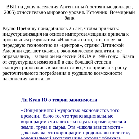
ВВП на душу населения Аргентины (постоянные доллары,
2005) относительно мирового уровня. Источник: Всемирный
банк
Раулю Пребишу понадобилось 25 лет, чтобы признать:
индустриализация на основе импортозамещения привела к
провальным результатам. «Надежды на то, что, получая
передовую технологию из «центров», страны Латинской
Америки сделают скачок в экономическом развитии, не
оправдались, - заявил он на сессии ЭКЛА в 1986 году. - Блага
от структурных изменений в еще большей степени
сконцентрировались в высших слоях, что привело к росту
расточительного потребления и ухудшило возможности
накопления капитала».
Ли Куан Ю о теории зависимости
«Общепринятой мудростью экономистов того
времени, было то, что транснациональные
корпорации считались эксплуататорами дешевой
земли, труда и сырья. Эта «школа зависимости»
доказывала, что корпорации продолжали политику
колониальной эксплуатации, которая обрекала