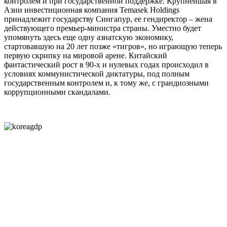
контролем и при государственной поддержке. Крупнейшая в
Азии инвестиционная компания Temasek Holdings
принадлежит государству Сингапур, ее гендиректор – жена
действующего премьер-министра страны. Уместно будет
упомянуть здесь еще одну азиатскую экономику,
стартовавшую на 20 лет позже «тигров», но играющую теперь
первую скрипку на мировой арене. Китайский
фантастический рост в 90-х и нулевых годах происходил в
условиях коммунистической диктатуры, под полным
государственным контролем и, к тому же, с грандиозными
коррупционными скандалами.