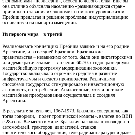
экономистами «периферии», особенно левого толка. Еще бы:
она отлично объясняла населению «развивающихся стран»
причины отставания их экономик и низкого уровня жизни.
Пребиш предлагал и решение проблемы: индустриализацию,
основанную на импортозамещении.
Из первого мира – в третий
Реализовывать концепцию Пребиша взялись и на его родине –
Аргентине, и в соседней Бразилии. Бразильские
правительства – независимо от того, были они диктаторскими
или демократическими – в течение 60-70-х годов развернули
масштабнейшую программу модернизации экономики.
Государство вкладывало огромные средства в развитие
инфраструктуры и средств производства. Различными
способами государство стимулировало и инвестиционную
активность, и потребление. Аналогичные, хотя и не такие
масштабные преобразования осуществляла и соседняя
Аргентина.
В результате за пять лет, 1967-1973, Бразилия совершила, как
тогда говорили, «полет тропической кометы», взлетев по ВВП
с 28-го на 8-е место в мире. Бразилия наладила производство
автомобилей, тракторов, двигателей, станков,
энергетического оборудования, теле-радиоаппаратуры и даже