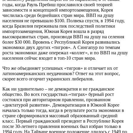
годы, когда Рауль Пребиш прославился своей теорией
зависимости и концепцией импортозамещения, Корея
числилась среди беднейших стран мира. ВВП на душу
населения не превышало $100. Полвека спустя, в 1994 году,
когда Бразилия переживала пик последствий политики
импортозамещения, Южная Корея вошла в разряд
высокоразвитых стран, производя ВВП на душу на селения
более $30 000. Вровень с Республикой Корея развивались
экономики двух других «тигров». А Сингапур по темпам
роста экономики даже опережал «коллег», и по ВВП на душу
населения сейчас входит в топ-10 стран мира.
Что же объединяет успешных «тигров» и отличает их от
латиноамериканских неудачников? Ответ на этот вопрос,
скорее всего огорчит украинских либералов.
Как ни удивительно – не демократия и не гражданское
общество. Во всех государствах-«тиграх» бурный рост
состоялся при авторитарном правлении, прозванном
«диктатурой развития». Демократизация в Южной Корее
началась только тогда, когда в результате роста экономики в
стране сформировался массовый образованный средний
класс. Первый гражданский президент в Республике Корея
после 30-летнего правления военных был избран только в
1994 году. На Тайване военное положение длилось с 1949 по