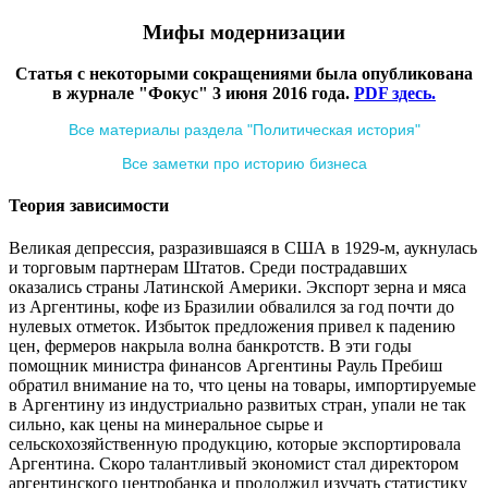
Мифы модернизации
Статья с некоторыми сокращениями была опубликована
в журнале "Фокус" 3 июня 2016 года.
PDF здесь.
Все материалы раздела "Политическая история"
Все заметки про историю бизнеса
Теория зависимости
Великая депрессия, разразившаяся в США в 1929-м, аукнулась
и торговым партнерам Штатов. Среди пострадавших
оказались страны Латинской Америки. Экспорт зерна и мяса
из Аргентины, кофе из Бразилии обвалился за год почти до
нулевых отметок. Избыток предложения привел к падению
цен, фермеров накрыла волна банкротств. В эти годы
помощник министра финансов Аргентины Рауль Пребиш
обратил внимание на то, что цены на товары, импортируемые
в Аргентину из индустриально развитых стран, упали не так
сильно, как цены на минеральное сырье и
сельскохозяйственную продукцию, которые экспортировала
Аргентина. Скоро талантливый экономист стал директором
аргентинского центробанка и продолжил изучать статистику