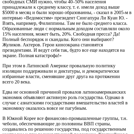
свободных СМИ нужно, чтобы 40–50% населения
принадлежали к среднему классу, т. е. имели доход выше
$5000 в месяц и были хорошо образованны, - сказал в 2005-м в
интервью «Ведомостям» президент Сингапура Ли Куан Ю. -
Взять, например, Филиппины. Там не было среднего класса.
Образованные люди с нормальным доходом составляли около
15% населения, может быть, 20%. Свободная пресса? Да!
Полный беспорядок и скандалы. Кого они выбирают?
Жуликов. Актеров. Герои киноэкрана становятся
президентами. И ведут себя так, будто все еще находятся на
экране. Полная катастрофа!»
При этом в Латинской Америке провальную политику
изоляции поддерживали и диктатуры, и демократически
избранные власти, сменявшие друг друга на протяжении
всего 20 века.
Едва не основной причиной провалов латиноамериканских
экономик объявляют активную роль государства. Однако в
случае с азиатскими государствами вмешательство властей в
экономику оказалось вовсе не пагубным.
В Южной Корее все финансово-промышленные группы, т.н.
чеболи, обеспечивающие до половины ВВП страны,
создавались по решению государства, под государственным