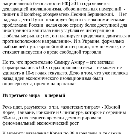
национальной безопасности РФ] 2015 года является
декларацией изоляционизма, оборонительных намерений, -
пишет в Bloomberg обозреватель Леонид Бершидский. – Нет
надежды, что Путин планирует бороться с экономическими
проблемами России, делая свою страну более доступной для
иностранного капитала или углубляя ее интеграцию в
глобальные рынки; нет, он планирует продолжать двигаться в
противоположном направлении». И в Украине, формально
выбравшей путь европейской интеграции, тем не менее, не
стихают дискуссии о вреде свободной торговли.
Но то, что простительно Самиру Амиру – его взгляды
формировались в 60-х годах прошлого века – не может не
удивлять в 10-х годах текущего. Дело в том, что уже полвека
назад идеи экономического изоляционизма были
опровергнуты, причем на практике.
Из третьего мира – в первый
Речь идет, разумеется, о т.н. «азиатских тиграх» - Южной
Корее, Тайване, Гонконге и Сингапуре, которые с середины
60-х и до последнего времени демонстрировали
феноменальный экономический рост.
К моменту разделения Кореи по 38 параллели, в те самые