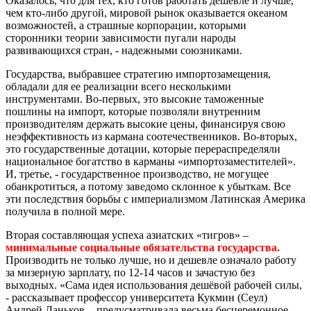
Оказалось, что для тех, кто готов работать дешевле и лучше,
чем кто-либо другой, мировой рынок оказывается океаном
возможностей, а страшные корпорации, которыми
сторонники теории зависимости пугали народы
развивающихся стран, - надежными союзниками.
Государства, выбравшее стратегию импортозамещения,
обладали для ее реализации всего несколькими
инструментами. Во-первых, это высокие таможенные
пошлины на импорт, которые позволяли внутренним
производителям держать высокие цены, финансируя свою
неэффективность из кармана соотечественников. Во-вторых,
это государственные дотации, которые перераспределяли
национальное богатство в карманы «импортозаместителей».
И, третье, - государственное производство, не могущее
обанкротиться, а потому заведомо склонное к убыткам. Все
эти последствия борьбы с империализмом Латинская Америка
получила в полной мере.
Вторая составляющая успеха азиатских «тигров» –
минимальные социальные обязательства государства.
Производить не только лучше, но и дешевле означало работу
за мизерную зарплату, по 12-14 часов и зачастую без
выходных. «Сама идея использования дешёвой рабочей силы,
- рассказывает профессор университета Кукмин (Сеул)
Андрей Ланьков, - предусматривала весьма бесцеремонное